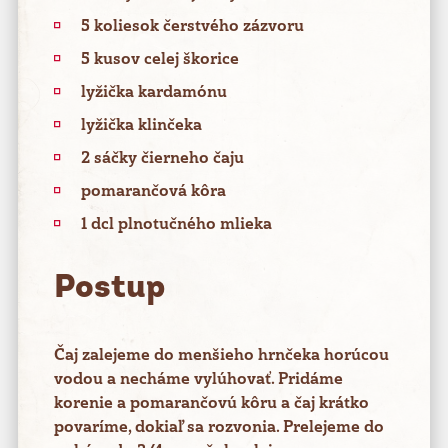
5 koliesok čerstvého zázvoru
5 kusov celej škorice
lyžička kardamónu
lyžička klinčeka
2 sáčky čierneho čaju
pomarančová kôra
1 dcl plnotučného mlieka
Postup
Čaj zalejeme do menšieho hrnčeka horúcou
vodou a necháme vylúhovať. Pridáme
korenie a pomarančovú kôru a čaj krátko
povaríme, dokiaľ sa rozvonia. Prelejeme do