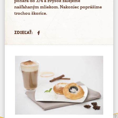
pohára do 3/4 a zvyšok zalejeme
našľahaným mliekom. Nakoniec poprášime
trochou škorice.
ZDIEĽAŤ: