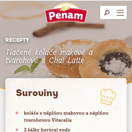
RECEPTY
Tlačené koláče makové a
tvarohové s Chai Latte
Suroviny
koláče s náplňou makovou a náplňou
tvarohovou Vitacelia
2 šálky horúcej vody