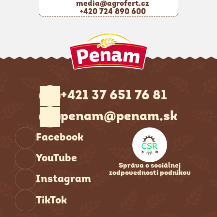
media@agrofert.cz
+420 724 890 600
+421 37 651 76 81
penam@penam.sk
Facebook
YouTube
Správa o sociálnej
zodpovednosti podnikov
Instagram
TikTok