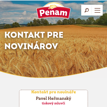
KONTAKT PRE
NOVINÁROV
Kontakt pro novináře
Pavel Heřmanský
tiskový mluvčí